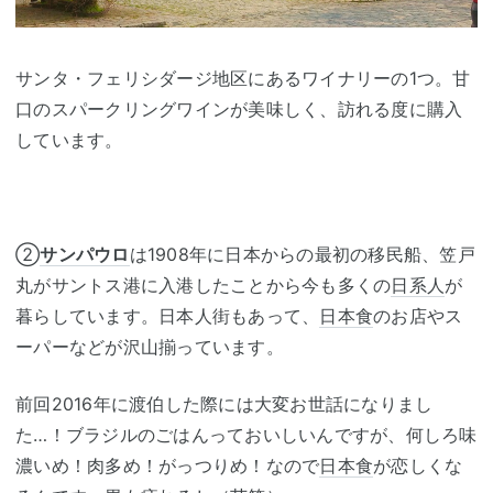
サンタ・フェリシダージ地区にあるワイナリーの1つ。甘
口のスパークリングワインが美味しく、訪れる度に購入
しています。
②
サンパウロ
は1908年に日本からの最初の移民船、笠戸
丸がサントス港に入港したことから今も多くの
日系人
が
暮らしています。日本人街もあって、
日本食
のお店やス
ーパーなどが沢山揃っています。
前回2016年に渡伯した際には大変お世話になりまし
た…！ブラジルのごはんっておいしいんですが、何しろ味
濃いめ！肉多め！がっつりめ！なので
日本食
が恋しくな