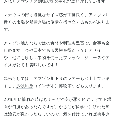
入れたアマゾナス劇場が街の中心地に鎮座しています。
マナウス
の街は適度なサイズ感が丁度良く、
アマゾン川
近くの市場や船着き場は旅情を搔き立てるものがありま
す。
アマゾン地方ならではの食材や料理も豊富で、食事も楽
しめます。今や日本でも市民権を得た（？）
アサイー
や、他にも珍しい果物を使ったフレッシュジュースやア
イスがとても美味しいです！
観光としては、
アマゾン川
下りのツアーも沢山出ていま
すし、
少数民族
（インヂオ）博物館などもあります。
2016年に訪れた時はちょっと治安が悪くヒヤッとする場
面が何度かあったんですが、かさごが留学中に訪れた際
は治安が良かったらしいので、気を付けていれば街歩き