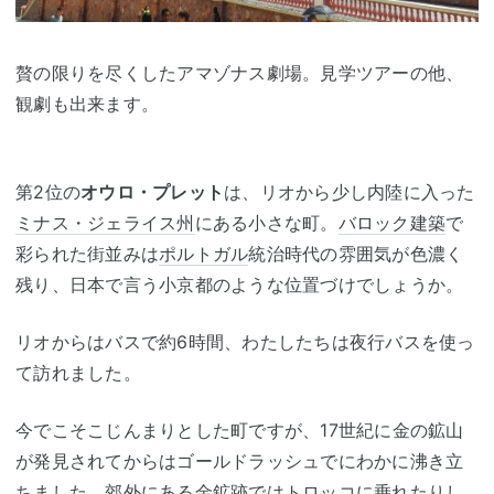
贅の限りを尽くしたアマゾナス劇場。見学ツアーの他、
観劇も出来ます。
第2位の
オウロ・プレット
は、リオから少し内陸に入った
ミナス・ジェライス州
にある小さな町。
バロック建築
で
彩られた街並みは
ポルトガル
統治時代の雰囲気が色濃く
残り、日本で言う小京都のような位置づけでしょうか。
リオからはバスで約6時間、わたしたちは夜行バスを使っ
て訪れました。
今でこそこじんまりとした町ですが、17世紀に金の鉱山
が発見されてからはゴールドラッシュでにわかに沸き立
ちました。郊外にある金鉱跡ではト
ロッコ
に乗れたりし