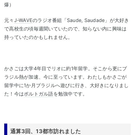
爆）
元々
J-WAVE
のラジオ番組「Saude, Saudade」が大好き
で高校生の頃毎週聞いていたので、知らない内に興味は
持っていたのかもしれません。
かさごは大学4年目でリオに約1年留学。そこから更にブ
ラジル熱が加速、今に至っています。わたしもかさごが
留学中に1か月ブラジルへ遊びに行き、大好きになりまし
た！今は
ポルトガル語
を勉強中です。
通算3回、13都市訪れました