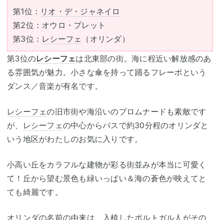
第1位：
リオ・デ・ジャネイロ
第2位：オウロ・プレット
第3位：
レシーフェ
（オリンダ）
第3位の
レシーフェ
は北東部の街。海に程近い解放感のあ
る雰囲気が魅力。小さな傘を持って踊るフレーボという
ダンス／音楽が有名です。
レシーフェ
の旧市街や海沿いのプロムナードも素敵です
が、
レシーフェ
の中心からバスで約30分程のオリンダと
いう地区がわたしのお気に入りです。
小高い丘をカラフルな建物が彩る街並みが本当に可愛く
て！丘から望む景色も緑いっぱい＆海の蒼色が映えてと
ても綺麗です。
オリンダの名前の由来は、入植した
ポルトガル
人がその